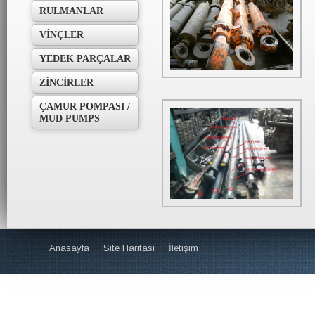
RULMANLAR
VİNÇLER
YEDEK PARÇALAR
ZİNCİRLER
ÇAMUR POMPASI /
Hidrolik Piston
MUD PUMPS
Hidrolik Piston
Anasayfa
Site Haritası
İletişim