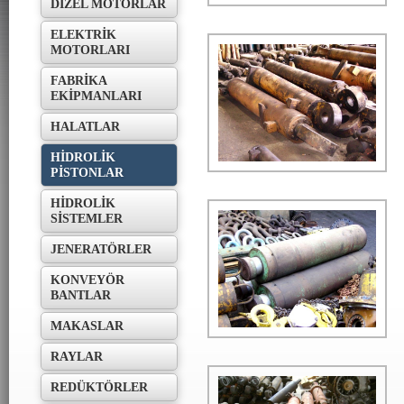
DİZEL MOTORLAR
ELEKTRİK
MOTORLARI
Hidrolik Piston
FABRİKA
EKİPMANLARI
HALATLAR
HİDROLİK
PİSTONLAR
HİDROLİK
SİSTEMLER
Hidrolik Piston
JENERATÖRLER
KONVEYÖR
BANTLAR
MAKASLAR
RAYLAR
REDÜKTÖRLER
Hidrolik Piston